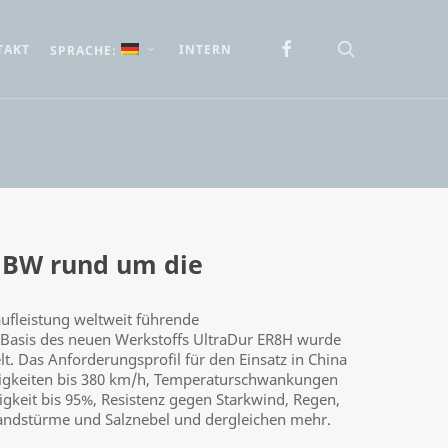
FACEBOOK
search
TAKT
INTERN
SPRACHE:
HBW rund um die
ufleistung weltweit führende
Basis des neuen Werkstoffs UltraDur ER8H wurde
. Das Anforderungsprofil für den Einsatz in China
igkeiten bis 380 km/h, Temperaturschwankungen
tigkeit bis 95%, Resistenz gegen Starkwind, Regen,
andstürme und Salznebel und dergleichen mehr.