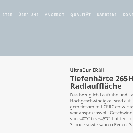
BTBE
ÜBER UNS
ANGEBOT
QUALITÄT
KARRIERE
KON
UltraDur ER8H
Tiefenhärte 265
Radlauffläche
Das bezüglich Laufruhe und La
Hochgeschwindigkeitsrad auf 
gemeinsam mit CRRC entwickelt
war anspruchsvoll: Geschwind
von -40°C bis +45°C, Luftfeuch
Schnee sowie sauren Regen, S